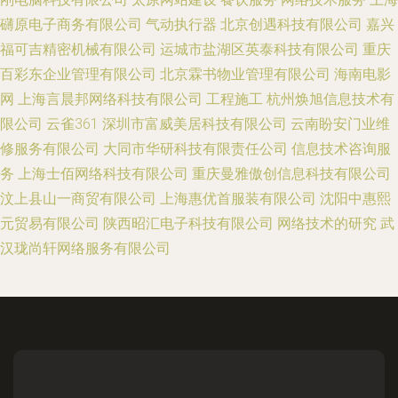
礴原电子商务有限公司
气动执行器
北京创遇科技有限公司
嘉兴
福可吉精密机械有限公司
运城市盐湖区英泰科技有限公司
重庆
百彩东企业管理有限公司
北京霖书物业管理有限公司
海南电影
网
上海言晨邦网络科技有限公司
工程施工
杭州焕旭信息技术有
限公司
云雀361
深圳市富威美居科技有限公司
云南盼安门业维
修服务有限公司
大同市华研科技有限责任公司
信息技术咨询服
务
上海士佰网络科技有限公司
重庆曼雅傲创信息科技有限公司
汶上县山一商贸有限公司
上海惠优首服装有限公司
沈阳中惠熙
元贸易有限公司
陕西昭汇电子科技有限公司
网络技术的研究
武
汉珑尚轩网络服务有限公司