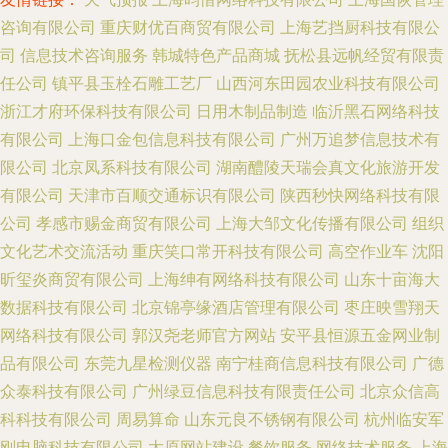
咨询有限公司
重庆财优百商贸有限公司
上海艺挡厨科技有限公
司
信息技术咨询服务
韩城特色产品商城
抚松县远帆经贸有限责
任公司
镇平县玉栓石雕工艺厂
山西河东田园农业科技有限公司
浙江才府环保科技有限公司
日用木制品制造
临沂黑石网络科技
有限公司
上海口金包信息科技有限公司
广州万追梦信息技术有
限公司
北京凤系科技有限公司
湖南醴陵天瑞会真文化旅游开发
有限公司
天津市百顺交通标识有限公司
陕西秒快网络科技有限
公司
孝感市赐金商贸有限公司
上海大邹文化传播有限公司
组织
文化艺术交流活动
重庆笑口常开科技有限公司
高空作业车
沈阳
昕玺炎商贸有限公司
上海绅有网络科技有限公司
山东十亩海大
数据科技有限公司
北京锦亭缘酒店管理有限公司
枣庄映雪翔天
网络科技有限公司
郭汉尧老师官方网站
安平县恒源五金网业制
品有限公司
东莞九星检测仪器
南宁桂商信息科技有限公司
广德
众泰科技有限公司
广州绿豆信息科技有限责任公司
北京众信高
科科技有限公司
周易算命
山东元良不锈钢有限公司
杭州临安军
刚电脑科技有限公司
太原网站建设
餐饮服务
网络技术服务
上海