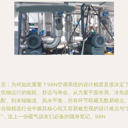
引言：为何如此重要？\N\N空调系统的设计精度直接决定
建筑物运行的能耗、舒适与寿命。从方案平面布局、冷热
选配、到末端输送、风水平衡，所有环节暗藏无数易错点
本合辑精选行业中极其核心却又容易被忽视的设计难点与“
区”，送上一份暖气设友们必备的随身笔记。\N\N